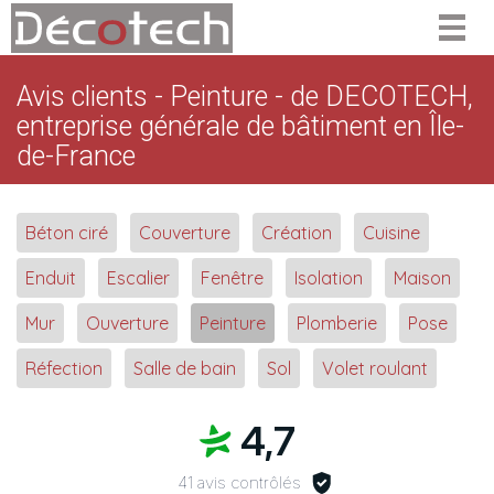
Togg
navig
Avis clients - Peinture - de DECOTECH,
entreprise générale de bâtiment en Île-
de-France
Béton ciré
Couverture
Création
Cuisine
Enduit
Escalier
Fenêtre
Isolation
Maison
Mur
Ouverture
Peinture
Plomberie
Pose
Réfection
Salle de bain
Sol
Volet roulant
4,7
41 avis contrôlés